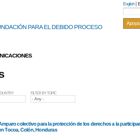
Skip to
English
E
Sea
Search
main
content
Apoya
UNDACIÓN PARA EL DEBIDO PROCESO
NICACIONES
s
 COUNTRY
FILTER BY TOPIC
Amparo colectivo para la protección de los derechos a la particip
en Tocoa, Colón, Honduras