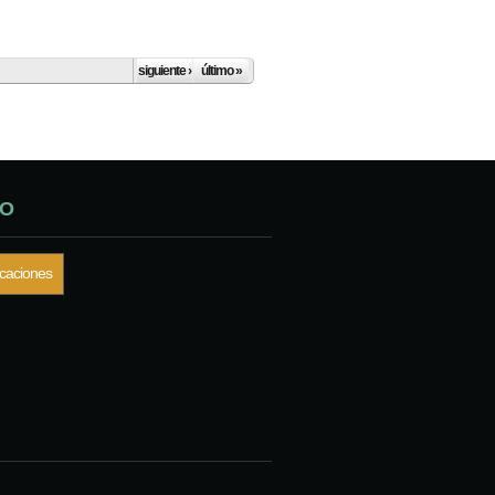
siguiente ›
último »
DO
icaciones