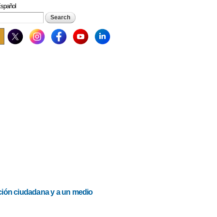
spañol
rch form
ación ciudadana y a un medio