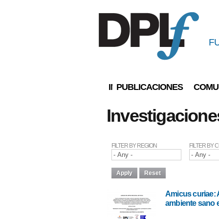
F
INICIO
PUBLICACIONES
COMU
You are here
Investigacione
FILTER BY REGION
FILTER BY
Amicus curiae: 
ambiente sano 