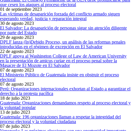
que cesen los ataques al proceso electoral
01 de septiembre 2023
Las víctimas de desaparición forzada del conflicto armado siguen
esperando verdad, justicia y reparación integral
30 de agosto 2023
El Salvador: La desaparición de personas sigue sin atención diligente
por parte del Estado
29 de agosto 2023
DPLF lanza (In)Debido Proceso, un análisis de las reformas penales
introducidas en el régimen de excepción en El Salvador
22 de agosto 2023
DPLF apoya al Washington College of Law de American University
en la presentación de amicus curiae en el proceso penal sobre la
Masacre de El Mozote en El Salvador
07 de agosto 2023
El Ministerio Público de Guatemala insiste en obstruir el proceso
electoral
07 de agosto 2023
Perú: Organizaciones internacionales exhortan al Estado a garantizar el
derecho a la protesta pacífica
18 de julio 2023
Guatemala: Organizaciones demandamos respeto al proceso electoral y
la voluntad popular
13 de julio 2023
Guatemala: 196 organizaciones llaman a respetar la integridad del
proceso electoral y la voluntad ciudadana
07 de julio 2023
Venezuela: Las próximas elecciones son una oportunidad importante,