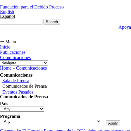
Skip to main content
Fundación para el Debido Proceso
English
Español
Search form
Search
Apoya
☰ Menu
Inicio
Publicaciones
Comunicaciones
You are here
Home
»
Comunicaciones
Comunicaciones
Sala de Prensa
Comunicados de Prensa
Eventos Pasados
Comunicados de Prensa
País
Programa
Guatemala: El Consejo Permanente de la OEA debe pronunciarse para