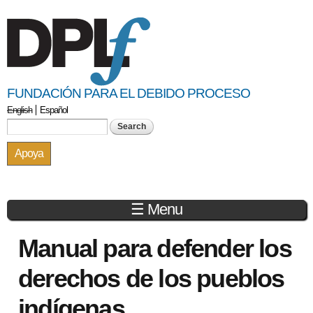
Skip to
main
content
FUNDACIÓN PARA EL DEBIDO PROCESO
English
Español
Search form
Search
Apoya
☰ Menu
You are here
Manual para defender los
derechos de los pueblos
indígenas