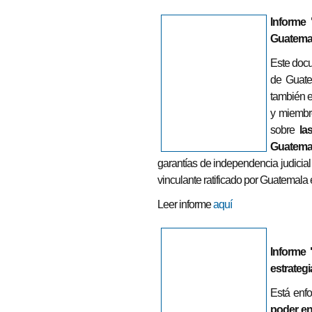
Informe 
Guatema
Este docu
de Guatem
también e
y miembro
sobre
la
Guatema
garantías de independencia judicial 
vinculante ratificado por Guatemala
Leer informe
aquí
Informe 
estrategi
Está enf
poder en