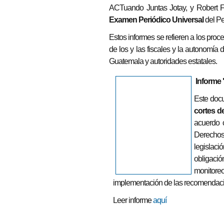
ACTuando Juntas Jotay, y Robert
Examen Periódico Universal
del Pe
Estos informes se refieren a los pro
de los y las fiscales y la autonomía 
Guatemala y autoridades estatales.
Informe 
Este doc
cortes de
acuerdo c
Derechos 
legislaci
obligació
monitoreo
implementación de las recomendacio
Leer informe
aquí