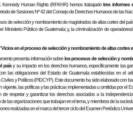
 F. Kennedy Human Rights (RFKHR) hemos trabajado
tres informes 
riodo de Sesiones Nº 42 del Consejo de Derechos Humanos de las Na
cesos de selección y nombramiento de magistrados de altas cortes del país
del Ministerio Público de Guatemala; y, la criminalización de operadores
"Vicios en el proceso de selección y nombramiento de altas cortes
umento presenta información sobre
los procesos de selección y nomb
l país
y su impacto en los derechos humanos, específicamente las gara
on las obligaciones del Estado de Guatemala establecidas en el artí
Civiles y Políticos (PIDCYP). Este documento ha sido elaborado con base
ón vigente, las políticas y las prácticas implementadas u omitidas por el
n de respetar y garantizar los derechos asociados a la independencia
 de las organizaciones que trabajan en el tema, y miembros de la socieda
nes realizadas en el marco del tercer ciclo del Examen Periódico Unive