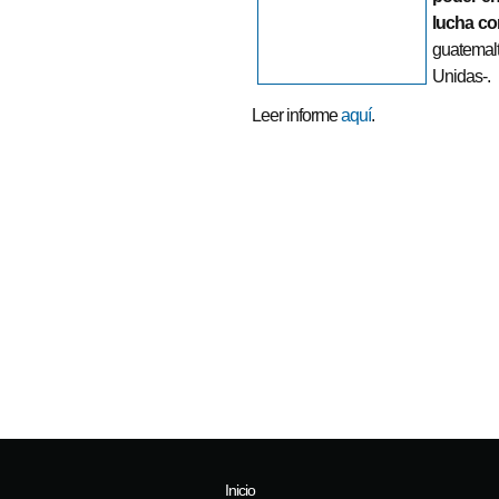
lucha co
guatemalt
Unidas-.
Leer informe
aquí
.
Inicio