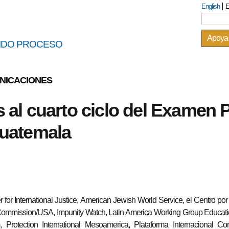
Skip to
English
E
Sea
Search
main
content
Apoya
BIDO PROCESO
NICACIONES
 al cuarto ciclo del Examen 
Guatemala
for International Justice, American Jewish World Service, el Centro por l
ommission/USA, Impunity Watch, Latin America Working Group Educatio
Protection International Mesoamerica, Plataforma Internacional Co