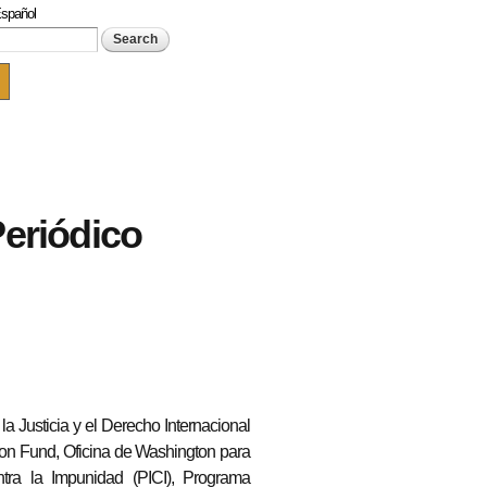
spañol
rch form
Periódico
a Justicia y el Derecho Internacional
n Fund, Oficina de Washington para
ntra la Impunidad (PICI), Programa