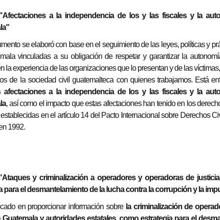
"Afectaciones a la independencia de los y las fiscales y la aut
la"
mento se elaboró con base en el seguimiento de las leyes, políticas y p
ala vinculadas a su obligación de respetar y garantizar la autonomía d
n la experiencia de las organizaciones que lo presentan y de las víctimas, 
s de la sociedad civil guatemalteca con quienes trabajamos. Está en
s afectaciones a la independencia de los y las fiscales y la aut
la
, así como el impacto que estas afectaciones han tenido en los derec
establecidas en el artículo 14 del Pacto Internacional sobre Derechos Civil
 en 1992.
"Ataques y criminalización a operadores y operadoras de justic
a para el desmantelamiento de la lucha contra la corrupción y la im
ocado en proporcionar información sobre
la
criminalización de operad
 Guatemala y autoridades estatales, como estrategia para
el desma