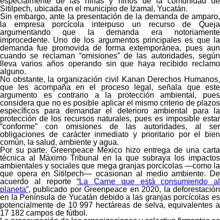
especialmente de las niñas y niños de la comunidad de
Sitilpech, ubicada en el municipio de Izamal, Yucatán.
Sin embargo, ante la presentación de la demanda de amparo,
la empresa porcícola interpuso un recurso de Queja
argumentando que la demanda era notoriamente
improcedente. Uno de los argumentos principales es que la
demanda fue promovida de forma extemporánea, pues aun
cuando se reclaman “omisiones” de las autoridades, según
lleva varios años operando sin que haya recibido reclamo
alguno.
No obstante, la organización civil Kanan Derechos Humanos,
que les acompaña en el proceso legal, señala que este
argumento es contrario a la protección ambiental, pues
considera que no es posible aplicar el mismo criterio de plazos
específicos para demandar el deterioro ambiental para la
protección de los recursos naturales, pues es imposible estar
“conforme” con omisiones de las autoridades, al ser
obligaciones de carácter inmediato y prioritario por el bien
común, la salud, ambiente y agua.
Por su parte, Greenpeace México hizo entrega de una carta
técnica al Máximo Tribunal en la que subraya los impactos
ambientales y sociales que mega granjas porcícolas —como la
que opera en Sitilpech— ocasionan al medio ambiente. De
acuerdo al reporte
“La Carne que está consumiendo al
planeta”
, publicado por Greenpeace en 2020, la deforestación
en la Península de Yucatán debido a las granjas porcícolas es
potencialmente de 10 997 hectáreas de selva, equivalentes a
17 182 campos de fútbol.