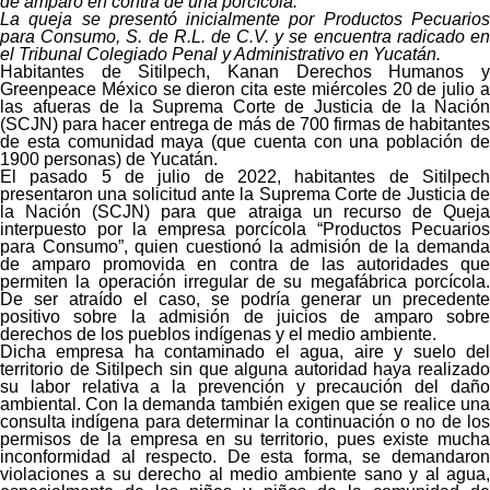
de amparo en contra de una porcícola.
La queja se presentó inicialmente por Productos Pecuarios
para Consumo, S. de R.L. de C.V. y se encuentra radicado en
el Tribunal Colegiado Penal y Administrativo en Yucatán.
Habitantes de Sitilpech, Kanan Derechos Humanos y
Greenpeace México se dieron cita este miércoles 20 de julio a
las afueras de la Suprema Corte de Justicia de la Nación
(SCJN) para hacer entrega de más de 700 firmas de habitantes
de esta comunidad maya (que cuenta con una población de
1900 personas) de Yucatán.
El pasado 5 de julio de 2022, habitantes de Sitilpech
presentaron una solicitud ante la Suprema Corte de Justicia de
la Nación (SCJN) para que atraiga un recurso de Queja
interpuesto por la empresa porcícola “Productos Pecuarios
para Consumo”, quien cuestionó la admisión de la demanda
de amparo promovida en contra de las autoridades que
permiten la operación irregular de su megafábrica porcícola.
De ser atraído el caso, se podría generar un precedente
positivo sobre la admisión de juicios de amparo sobre
derechos de los pueblos indígenas y el medio ambiente.
Dicha empresa ha contaminado el agua, aire y suelo del
territorio de Sitilpech sin que alguna autoridad haya realizado
su labor relativa a la prevención y precaución del daño
ambiental. Con la demanda también exigen que se realice una
consulta indígena para determinar la continuación o no de los
permisos de la empresa en su territorio, pues existe mucha
inconformidad al respecto. De esta forma, se demandaron
violaciones a su derecho al medio ambiente sano y al agua,