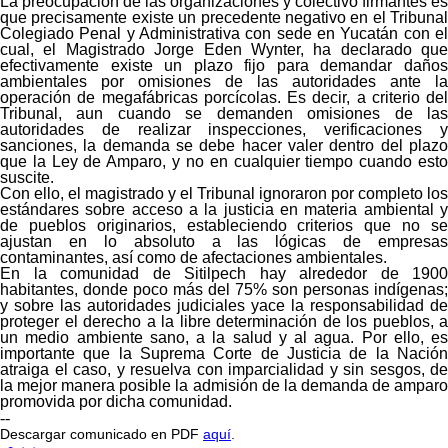
La preocupación de las organizaciones y colectivo firmantes es
que precisamente existe un precedente negativo en el Tribunal
Colegiado Penal y Administrativa con sede en Yucatán con el
cual, el Magistrado Jorge Eden Wynter, ha declarado que
efectivamente existe un plazo fijo para demandar daños
ambientales por omisiones de las autoridades ante la
operación de megafábricas porcícolas. Es decir, a criterio del
Tribunal, aun cuando se demanden omisiones de las
autoridades de realizar inspecciones, verificaciones y
sanciones, la demanda se debe hacer valer dentro del plazo
que la Ley de Amparo, y no en cualquier tiempo cuando esto
suscite.
Con ello, el magistrado y el Tribunal ignoraron por completo los
estándares sobre acceso a la justicia en materia ambiental y
de pueblos originarios, estableciendo criterios que no se
ajustan en lo absoluto a las lógicas de empresas
contaminantes, así como de afectaciones ambientales.
En la comunidad de Sitilpech hay alrededor de 1900
habitantes, donde poco más del 75% son personas indígenas;
y sobre las autoridades judiciales yace la responsabilidad de
proteger el derecho a la libre determinación de los pueblos, a
un medio ambiente sano, a la salud y al agua. Por ello, es
importante que la Suprema Corte de Justicia de la Nación
atraiga el caso, y resuelva con imparcialidad y sin sesgos, de
la mejor manera posible la admisión de la demanda de amparo
promovida por dicha comunidad.
--
Descargar comunicado en PDF
aquí
.