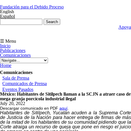
Skip to main content
Fundación para el Debido Proceso
English
Español
Search form
Search
Apoya
☰ Menu
Inicio
Publicaciones
Comunicaciones
You are here
Home
Comunicaciones
Sala de Prensa
Comunicados de Prensa
Eventos Pasados
México: Habitantes de Sitilpech llaman a la SCJN a atraer caso de
mega granja porcícola industrial ilegal
July 20, 2022
Descargar comunicado en PDF
aquí
.
Habitantes de Sitilpech, Yucatán acuden a la Suprema Corte
de Justicia de la Nación para hacer entrega de firmas de más
de la mitad de los habitantes de su comunidad pidiendo que la
Corte atraiga un recurso de queja que pone en riesgo el juicio