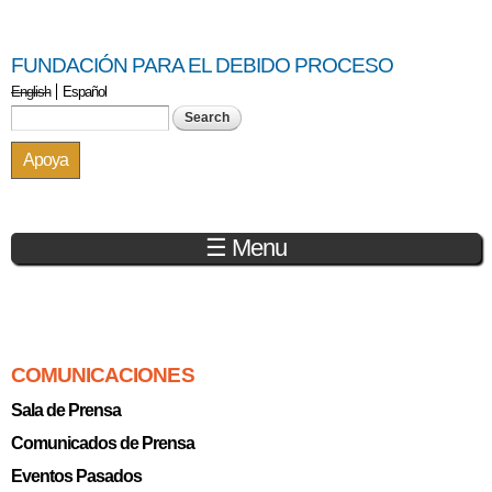
Skip to
main
FUNDACIÓN PARA EL DEBIDO PROCESO
content
English
Español
Search form
Search
Apoya
☰ Menu
You are here
COMUNICACIONES
Sala de Prensa
Comunicados de Prensa
Eventos Pasados