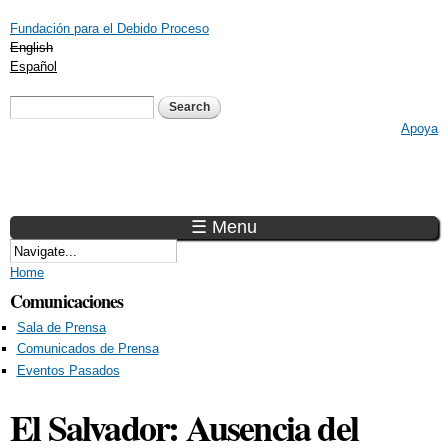
Skip to
Fundación para el Debido Proceso
main
English
content
Español
Search form
Search
Apoya
☰ Menu
You are here
Home
Comunicaciones
Sala de Prensa
Comunicados de Prensa
Eventos Pasados
El Salvador: Ausencia del