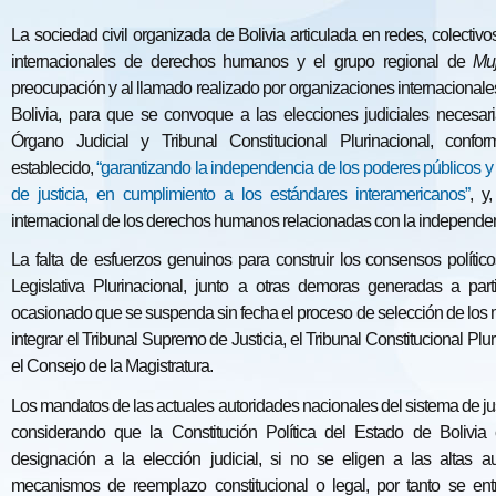
La sociedad civil organizada de Bolivia articulada en redes, colectivo
internacionales de derechos humanos y el grupo regional de
Muj
preocupación y al llamado realizado por organizaciones internaciona
Bolivia, para que se convoque a las elecciones judiciales necesar
Órgano Judicial y Tribunal Constitucional Plurinacional, confor
establecido,
“garantizando la independencia de los poderes públicos y
de justicia, en cumplimiento a los estándares interamericanos”
, y
internacional de los derechos humanos relacionadas con la independenc
La falta de esfuerzos genuinos para construir los consensos políti
Legislativa Plurinacional, junto a otras demoras generadas a part
ocasionado que se suspenda sin fecha el proceso de selección de los
integrar el Tribunal Supremo de Justicia, el Tribunal Constitucional Plu
el Consejo de la Magistratura.
Los mandatos de las actuales autoridades nacionales del sistema de jus
considerando que la Constitución Política del Estado de Bolivi
designación a la elección judicial, si no se eligen a las altas 
mecanismos de reemplazo constitucional o legal, por tanto se ent