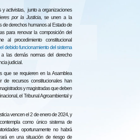
s y activistas, junto a organizaciones
eres por la Justicia
, se unen a la
les de derechos humanos al Estado de
ias para renovar la composición del
me al procedimiento constitucional
 el debido funcionamiento del sistema
, a las demás normas del derecho
ia judicial.
cos que se requieren en la Asamblea
ir de recursos constitucionales han
 magistrados y magistradas que deben
rinacional, el Tribunal Agroambiental y
ticia vencen el 2 de enero de 2024, y
a contempla como único sistema de
autoridades oportunamente no habrá
rará en una situación de riesgo de