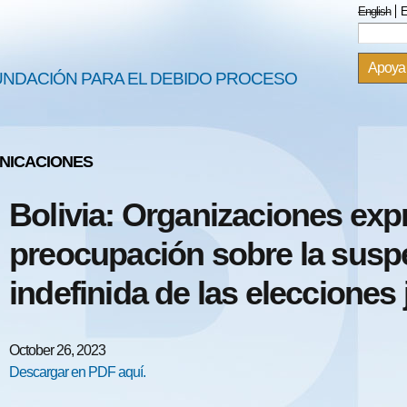
Skip to
English
E
Sea
Search
main
content
Apoya
UNDACIÓN PARA EL DEBIDO PROCESO
NICACIONES
Bolivia: Organizaciones exp
preocupación sobre la susp
indefinida de las elecciones 
October 26, 2023
Descargar en PDF aquí.