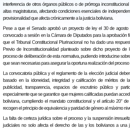
interferencia de otros órganos públicos o de prórroga inconstitucion
altas magistraturas, afectando condiciones esenciales de independenci
provisionalidad que afecta crónicamente a la justicia boliviana.
Pese a que el Senado aprobó un proyecto de ley el 30 de agosto 
convocado a sesión en la Cámara de Diputados para la aprobación fin
que el Tribunal Constitucional Plurinacional no ha dado una respues
Previo de Inconstitucionalidad planteado sobre dicho proyecto de l
proceso de deliberación de esta normativa, pudiendo introducirse sobr
que sean necesarias para asegurar la oportuna realización del proceso e
La convocatoria pública y el reglamento de la elección judicial debe
basado en la idoneidad, integridad y calificación de méritos de l
publicidad, transparencia, espacios de escrutinio público y par
especialmente que se garantice que mujeres calificadas puedan acceder
boliviana, cumpliendo el mandato constitucional y el artículo 20° d
recogen el principio de equivalencia y paridad de género al máximo nive
La falta de certeza jurídica sobre el proceso y la suspensión irresuel
judiciales no solo afecta el derecho de las y los bolivianos a una 