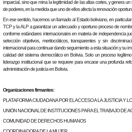
imparcial, sino que mina la legitimidad de las altas cortes, y genera un
de poderes, en la medida que uno de ellos afecta la renovación oportuna
En ese sentido, hacemos un llamado al Estado boliviano, en particul
TCP y la ALP a garantizar un adecuado y oportuno proceso de nombra
conforme estándares internacionales en materia de independencia judi
selección objetivos, meritocráticos, transparentes y sin discrimi
internacional para continuar dando seguimiento a esta situación y su i
calidad del sistema democrático en Bolivia. Solo un proceso legítimo 
liderazgo institucional que se requiere para encarar una profunda re
administración de justicia en Bolivia.
Organizaciones firmantes:
PLATAFORMA CIUDADANA POR EL ACCESO A LA JUSTICIA Y L
UNIÓN NACIONAL DE INSTITUCIONES PARA EL TRABAJO DE AC
COMUNIDAD DE DERECHOS HUMANOS
COORDINADORA DE LA MUJER