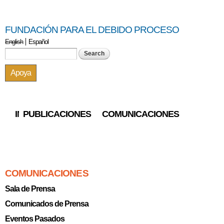
Skip to
main
FUNDACIÓN PARA EL DEBIDO PROCESO
content
English
Español
Search form
Search
Apoya
INICIO
PUBLICACIONES
COMUNICACIONES
You are here
COMUNICACIONES
Sala de Prensa
Comunicados de Prensa
Eventos Pasados