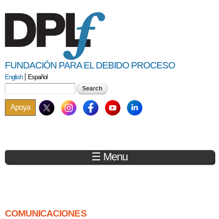
Skip to
main
content
FUNDACIÓN PARA EL DEBIDO PROCESO
English
Español
Search form
Search
Apoya
☰ Menu
You are here
COMUNICACIONES