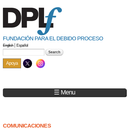
Skip to
main
content
FUNDACIÓN PARA EL DEBIDO PROCESO
English
Español
Search form
Search
Apoya
☰ Menu
You are here
COMUNICACIONES