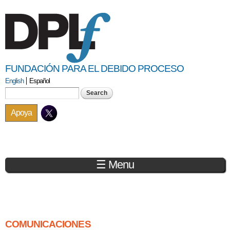
Skip to
main
content
FUNDACIÓN PARA EL DEBIDO PROCESO
English
Español
Search form
Search
Apoya
☰ Menu
You are here
COMUNICACIONES