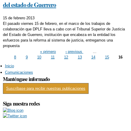
del estado de Guerrero
15 de febrero 2013
El pasado viernes 15 de febrero, en el marco de los trabajos de
colaboración que DPLF lleva a cabo con el Tribunal Superior de Justicia
del Estado de Guerrero, institución que encabeza en la entidad los
esfuerzos para la reforma al sistema de justicia, entregamos una
propuesta
Pages
« primero
‹ previous
…
8
9
10
11
12
13
14
15
16
Inicio
Comunicaciones
Manténgase informado
Suscríbase para recibir nuestras publicaciones
Siga nuestra redes