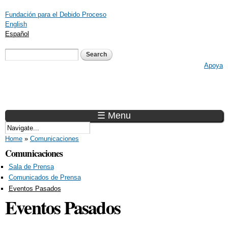
Skip to
Fundación para el Debido Proceso
main
English
content
Español
Search form
Search
Apoya
☰ Menu
You are here
Home
»
Comunicaciones
Comunicaciones
Sala de Prensa
Comunicados de Prensa
Eventos Pasados
Eventos Pasados